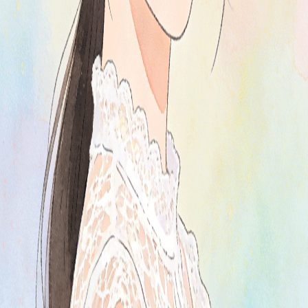
日常生活场景
•
与男性朋友见面
•
寻求男性的帮助
•
男性来访
•
同事或合作伙伴
•
父亲或兄弟的消息
•
接待男性客人
•
男性在生命中角色
♥
感情解读
在感情占卜中，男人代表男性角色：
伴侣：男人可能代表你的伴侣。
追求者：男人可能暗示新的追求者——一个男性正在接近你。
男性影响：男人代表影响感情关系的男性——可能是父亲、兄