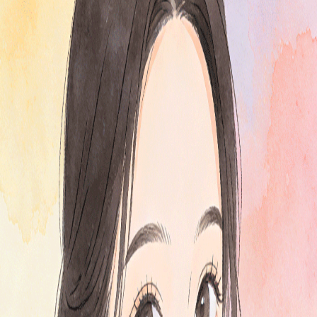
基本含义
男人是雷诺曼牌阵中最能代表男性人物和外部帮助的牌之一。
这张牌描绘一个男人，象征着与你相关的男性、可能提供帮助
的人，或需要关注的男性。
男人的核心含义可以从以下几个层面理解：
首先，男人代表与你相关的男性。这可能是你的伴侣、父亲、
兄弟、朋友或同事。
其次，男人象征外部帮助和支持。男人代表可能帮助你达成目
标的外部力量。
第三，男人与咨询者或当事人相关。
第四，男人代表积极的男性能量——行动力、逻辑性和决断
力。