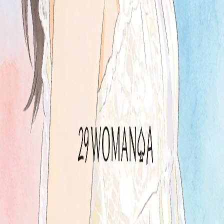
•
男人 + 狐狸：需要警惕的男性
➤
行动建议
当男人出现在你的牌阵中：
1
.
识别身份：这个男人是谁？
2
.
寻求帮助：不要害怕寻求帮助
3
.
善用资源：男性人脉是重要资源
轻柔水彩
·
雷诺曼神谕卡第
28
张
上一张
信
全部36张
下一张