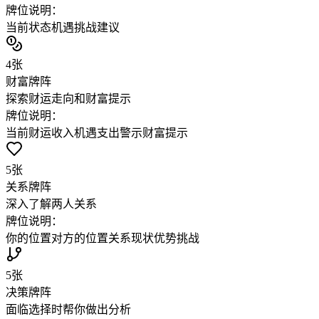
牌位说明：
当前状态
机遇
挑战
建议
4
张
财富牌阵
探索财运走向和财富提示
牌位说明：
当前财运
收入机遇
支出警示
财富提示
5
张
关系牌阵
深入了解两人关系
牌位说明：
你的位置
对方的位置
关系现状
优势
挑战
5
张
决策牌阵
面临选择时帮你做出分析