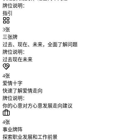
牌位说明：
指引
3
张
三张牌
过去、现在、未来，全面了解问题
牌位说明：
过去
现在
未来
4
张
爱情十字
快速了解爱情走向
牌位说明：
你的心意
对方心意
发展走向
建议
4
张
事业牌阵
探索职业发展和工作前景