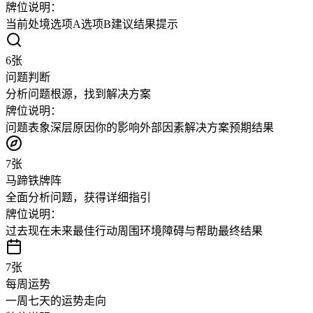
牌位说明：
当前处境
选项A
选项B
建议
结果提示
6
张
问题判断
分析问题根源，找到解决方案
牌位说明：
问题表象
深层原因
你的影响
外部因素
解决方案
预期结果
7
张
马蹄铁牌阵
全面分析问题，获得详细指引
牌位说明：
过去
现在
未来
最佳行动
周围环境
障碍与帮助
最终结果
7
张
每周运势
一周七天的运势走向