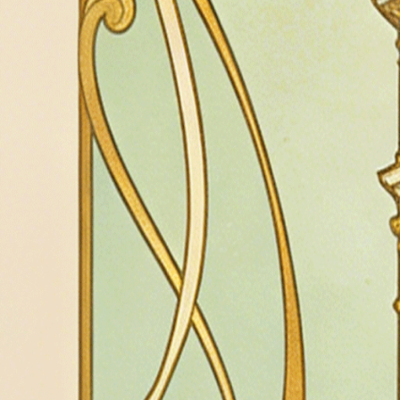
•
回忆友谊的美好
•
信任的朋友关系
♥
感情解读
在感情占卜中，狗代表友谊在感情中的作用：
伴侣的特质：狗可能暗示你的伴侣对你非常忠诚——值得信赖
友谊的支持：狗代表友谊对感情的支持——共同的朋友圈、朋
忠诚问题：狗可能暗示对忠诚的讨论——彼此的忠诚度。
★
工作解读
职场中的狗能量：
•
同事支持：同事成为可靠的朋友