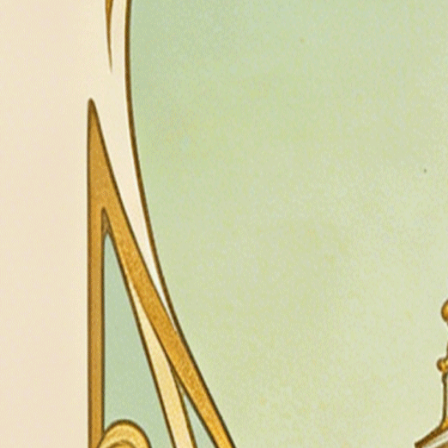
狗是一个测试忠诚的象征。在问事中，如果需要评估某人是否
◈
核心象征
•
朋友：真挚的友谊
•
忠诚：可靠的品质
•
信任：值得信赖的人
•
支持：在困难时提供帮助
•
陪伴：长久的陪伴
✦
日常生活场景
•
与老朋友相聚
•
收到朋友的帮助
•
忠诚的陪伴
•
遛狗或与宠物相处
•
朋友需要帮助