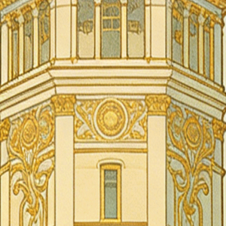
。
友的支持。